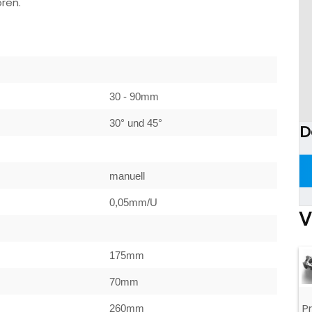
ren.
30 - 90mm
30° und 45°
D
manuell
0,05mm/U
V
175mm
70mm
P
260mm