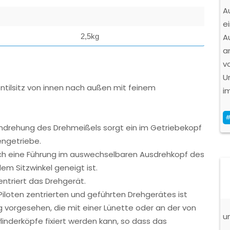
A
e
2,5kg
A
a
v
U
ntilsitz von innen nach außen mit feinem
im
#
mdrehung des Drehmeißels sorgt ein im Getriebekopf
ngetriebe.
ch eine Führung im auswechselbaren Ausdrehkopf des
m Sitzwinkel geneigt ist.
zentriert das Drehgerät.
iloten zentrierten und geführten Drehgerätes ist
 vorgesehen, die mit einer Lünette oder an der von
u
linderköpfe fixiert werden kann, so dass das