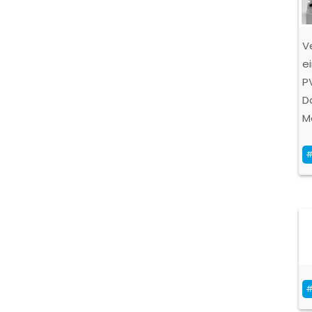
V
e
P
D
M
#
#