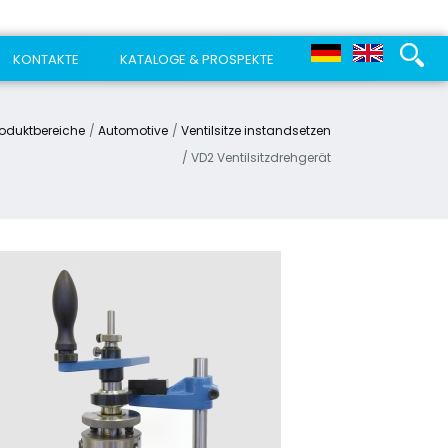
KONTAKTE
KATALOGE & PROSPEKTE
roduktbereiche
Automotive
Ventilsitze instandsetzen
VD2 Ventilsitzdrehgerät